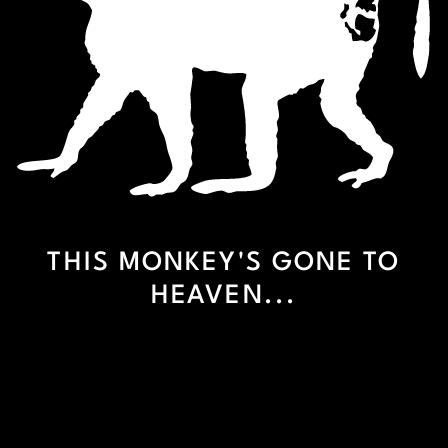
THIS MONKEY'S GONE TO
HEAVEN...